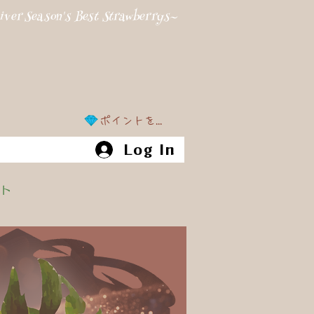
er Season's Best Strawberrys~
ポイントを表示
Log In
ト