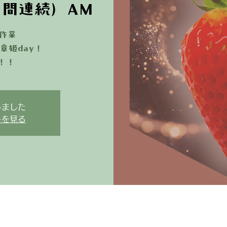
2日間連続）AM
作業
章姫day！
！！
しました
トを見る