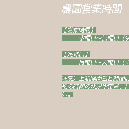
農園営業時間
【営業時間】
水曜日～日曜日（9：
【定休日】
月曜日～火曜日（＋カ
注意）上記開園日と時間
その時期の状況や定員、
い。