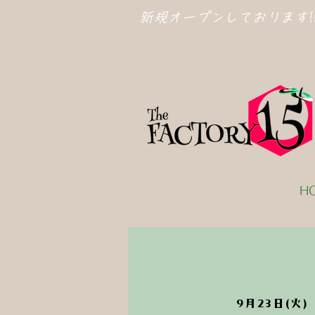
新規オープン​しております
H
9月23日(火)
  